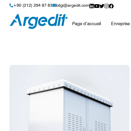
Armoires FTTX & c
+90 (212) 294 87 83
bilgi@argedit.com
Page d’accueil
Enreprise
Voir le produit